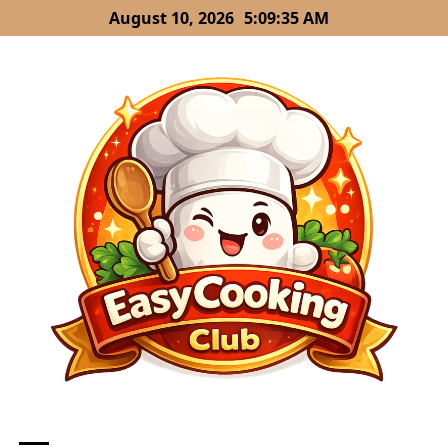
Skip
August 10, 2026
5:09:36 AM
to
content