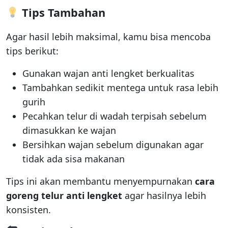
Tips Tambahan
Agar hasil lebih maksimal, kamu bisa mencoba
tips berikut:
Gunakan wajan anti lengket berkualitas
Tambahkan sedikit mentega untuk rasa lebih
gurih
Pecahkan telur di wadah terpisah sebelum
dimasukkan ke wajan
Bersihkan wajan sebelum digunakan agar
tidak ada sisa makanan
Tips ini akan membantu menyempurnakan
cara
goreng telur anti lengket
agar hasilnya lebih
konsisten.