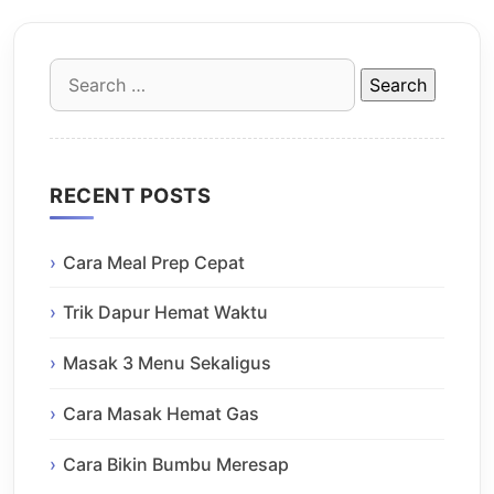
Search
for:
RECENT POSTS
Cara Meal Prep Cepat
Trik Dapur Hemat Waktu
Masak 3 Menu Sekaligus
Cara Masak Hemat Gas
Cara Bikin Bumbu Meresap