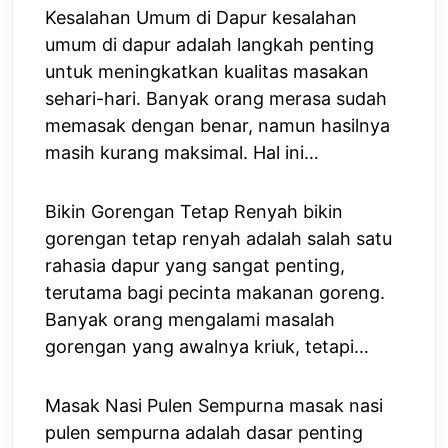
Kesalahan Umum di Dapur kesalahan
umum di dapur adalah langkah penting
untuk meningkatkan kualitas masakan
sehari-hari. Banyak orang merasa sudah
memasak dengan benar, namun hasilnya
masih kurang maksimal. Hal ini…
Bikin Gorengan Tetap Renyah bikin
gorengan tetap renyah adalah salah satu
rahasia dapur yang sangat penting,
terutama bagi pecinta makanan goreng.
Banyak orang mengalami masalah
gorengan yang awalnya kriuk, tetapi…
Masak Nasi Pulen Sempurna masak nasi
pulen sempurna adalah dasar penting