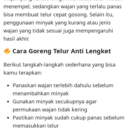
menempel, sedangkan wajan yang terlalu panas
bisa membuat telur cepat gosong. Selain itu,
penggunaan minyak yang kurang atau jenis
wajan yang tidak sesuai juga mempengaruhi
hasil akhir.
Cara Goreng Telur Anti Lengket
Berikut langkah-langkah sederhana yang bisa
kamu terapkan:
Panaskan wajan terlebih dahulu sebelum
menambahkan minyak
Gunakan minyak secukupnya agar
permukaan wajan tidak kering
Pastikan minyak sudah cukup panas sebelum
memasukkan telur