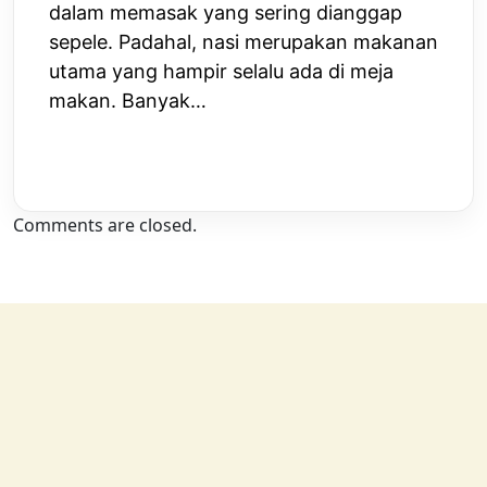
dalam memasak yang sering dianggap
sepele. Padahal, nasi merupakan makanan
utama yang hampir selalu ada di meja
makan. Banyak…
Comments are closed.